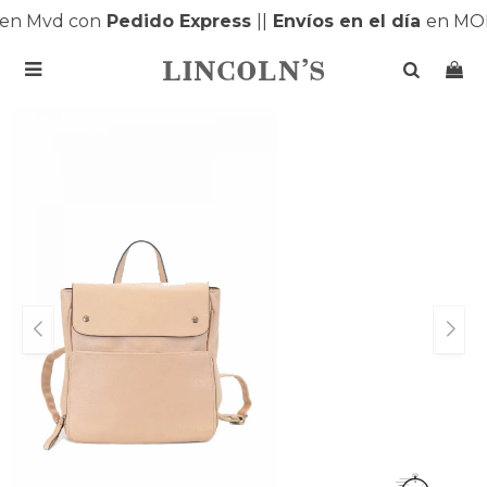
en Mvd con
Pedido Express
|
|
Envíos en el día
en MON
