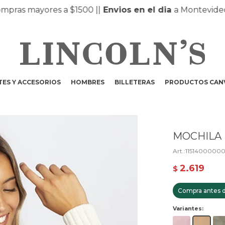
s mayores a $1500 |
|
Envios en el dia
a Montevideo y 
ES Y ACCESORIOS
HOMBRES
BILLETERAS
PRODUCTOS CAN
MOCHILA 
1151400000
2.619
$
Compra antes d
Variantes: