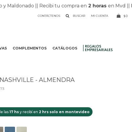
Maldonado |
| Recibi tu compra en
2 horas
en Mvd |
|
Envi
CONTÁCTENOS
0
$
VAS
COMPLEMENTOS
CATÁLOGOS
.
NASHVILLE - ALMENDRA
073
e las
17 hs
y recibí en
2 hrs solo en montevideo