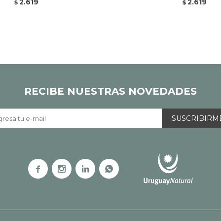
2.619
2.619
$
$
RECIBE NUESTRAS NOVEDADES
SUSCRIBIRM



