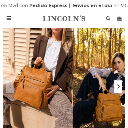
en Mvd con
Pedido Express
|
|
Envíos en el día
en MON
