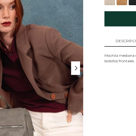
DESCRIPC
Mochila mediana d
bolsillos frontales