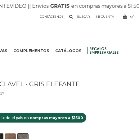
DEO |
| Envíos
GRATIS
en compras mayores a $1.500 |
| 
CONTÁCTENOS
0
$
VAS
COMPLEMENTOS
CATÁLOGOS
.
CLAVEL - GRIS ELEFANTE
57
 todo el país en
compras mayores a $1500