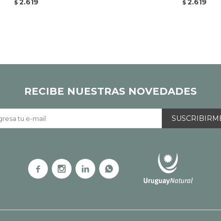
2.619
2.619
$
$
RECIBE NUESTRAS NOVEDADES
SUSCRIBIRM



