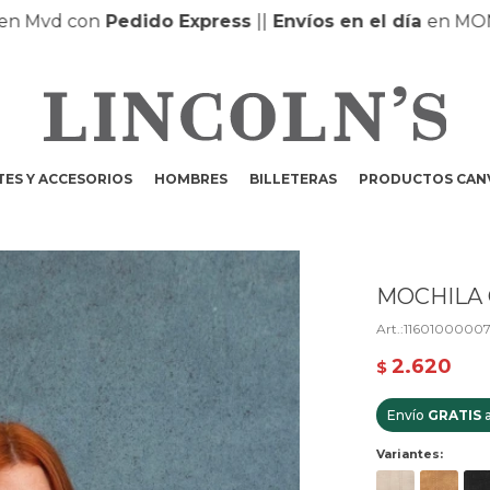
vd con
Pedido Express
|
|
Envíos en el día
en MONTEVI
ES Y ACCESORIOS
HOMBRES
BILLETERAS
PRODUCTOS CAN
MOCHILA 
11601000007
2.620
$
Envío
GRATIS
a
Variantes: