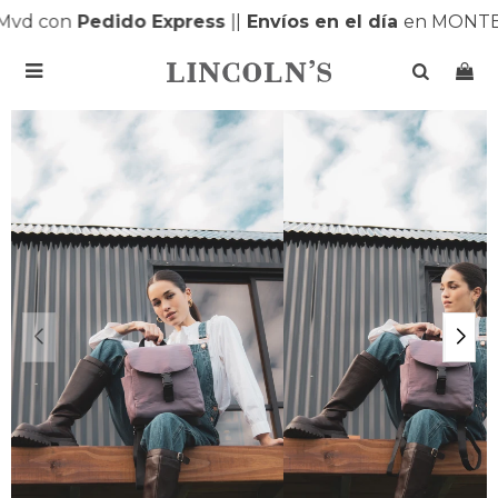
vd con
Pedido Express
|
|
Envíos en el día
en MONTEV
