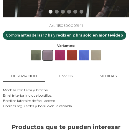
1150600001941
Compra antes de las
17 hs
y recibí en
2 hrs solo en montevideo
Variantes:
DESCRIPCION
ENVIOS
MEDIDAS
Mochila con tapa y broche.
En el interior incluye bolsillos.
Bolsillos laterales de fácil acceso.
Correas regulables y bolsillo en la espalda.
Productos que te pueden interesar