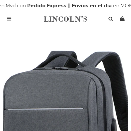
Mvd con
Pedido Express
|
|
Envíos en el día
en MONTE
