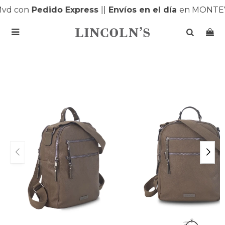
vd con
Pedido Express
|
|
Envíos en el día
en MONTEV
