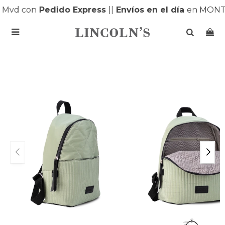
 Mvd con
Pedido Express
|
|
Envíos en el día
en MONTE
