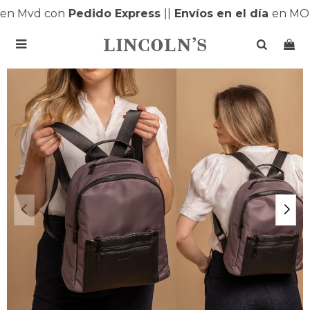
n Mvd con
Pedido Express
|
|
Envíos en el día
en MON
