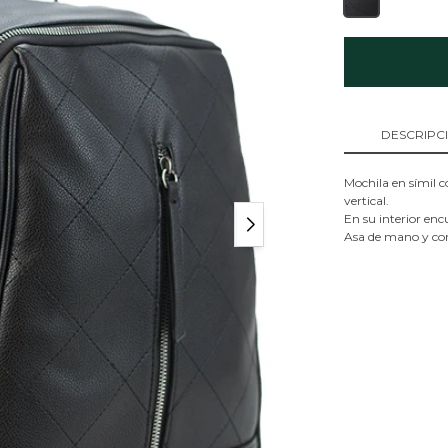
DESCRIPC
Mochila en símil co
vertical.
En su interior encu
Asa de mano y corr