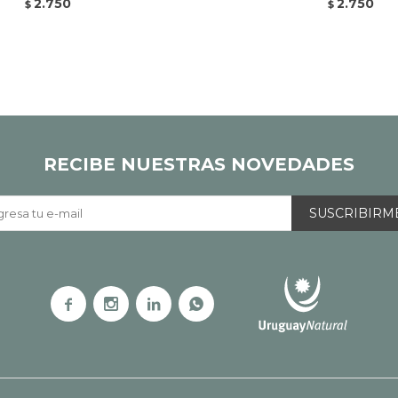
2.750
2.750
$
$
RECIBE NUESTRAS NOVEDADES
SUSCRIBIRM



