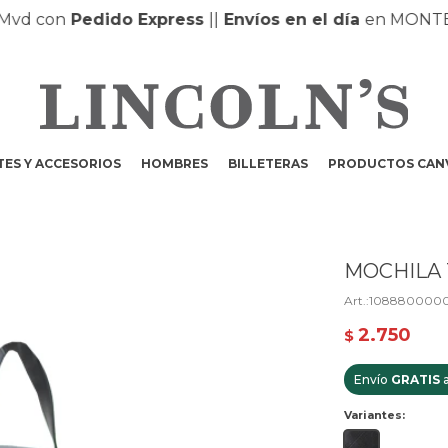
d con
Pedido Express
|
|
Envíos en el día
en MONTEVI
ES Y ACCESORIOS
HOMBRES
BILLETERAS
PRODUCTOS CAN
MOCHILA 
1088800000
2.750
$
Envío
GRATIS
a
Variantes: