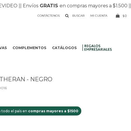
DEO |
| Envíos
GRATIS
en compras mayores a $1.500 |
| 
CONTÁCTENOS
0
$
VAS
COMPLEMENTOS
CATÁLOGOS
.
THERAN - NEGRO
016
 todo el país en
compras mayores a $1500