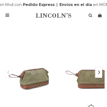
n Mvd con
Pedido Express
|
|
Envíos en el día
en MON
