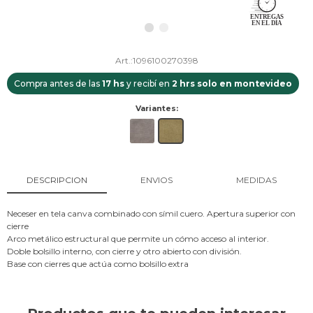
1096100270398
Compra antes de las
17 hs
y recibí en
2 hrs solo en montevideo
Variantes:
DESCRIPCION
ENVIOS
MEDIDAS
Neceser en tela canva combinado con símil cuero. Apertura superior con
cierre
Arco metálico estructural que permite un cómo acceso al interior.
Doble bolsillo interno, con cierre y otro abierto con división.
Base con cierres que actúa como bolsillo extra