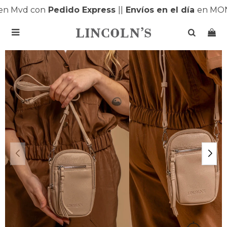
n Mvd con
Pedido Express
|
|
Envíos en el día
en MONT
