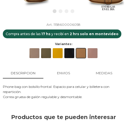
1158600006058
Compra antes de las
17 hs
y recibí en
2 hrs solo en montevideo
Variantes:
DESCRIPCION
ENVIOS
MEDIDAS
Phone bag con bolsillo frontal. Espacio para celular y billetera con
repartición.
Correa gruesa de galón regulable y desmontable.
Productos que te pueden interesar