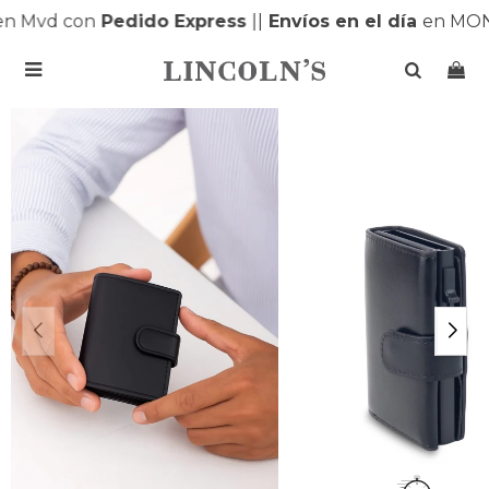
n Mvd con
Pedido Express
|
|
Envíos en el día
en MONT
