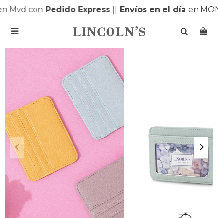
n Mvd con
Pedido Express
|
|
Envíos en el día
en MON
