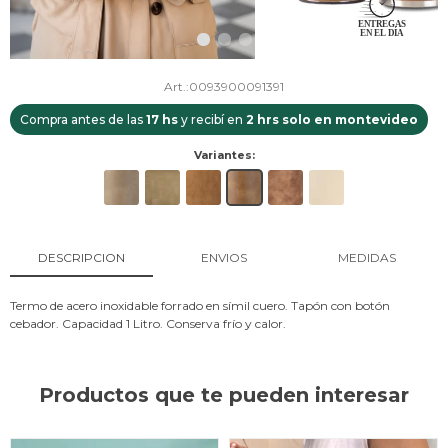
0093900091391
Compra antes de las
17 hs
y recibí en
2 hrs solo en montevideo
Variantes:
DESCRIPCION
ENVIOS
MEDIDAS
Termo de acero inoxidable forrado en símil cuero. Tapón con botón
cebador. Capacidad 1 Litro. Conserva frío y calor.
Productos que te pueden interesar