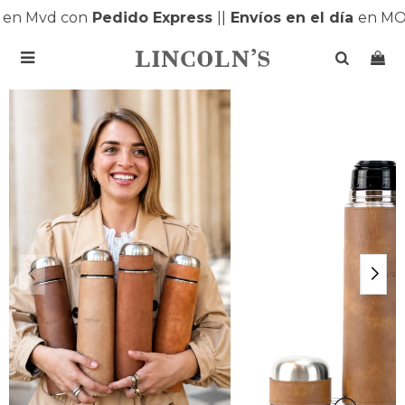
n Mvd con
Pedido Express
|
|
Envíos en el día
en MON
