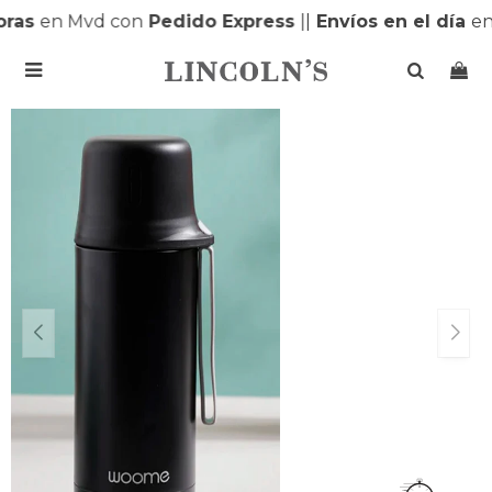
ras
en Mvd con
Pedido Express
|
|
Envíos en el día
en
