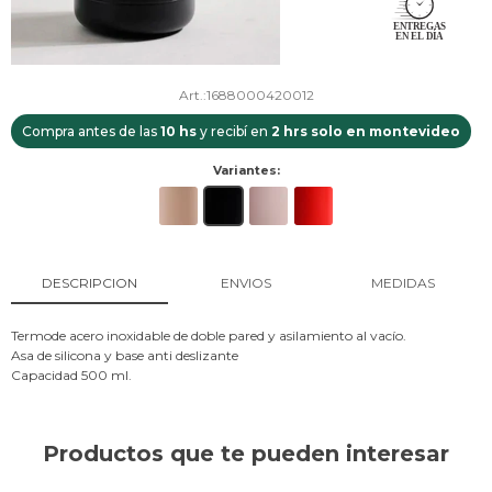
1688000420012
Compra antes de las
10 hs
y recibí en
2 hrs solo en montevideo
Variantes:
DESCRIPCION
ENVIOS
MEDIDAS
Termode acero inoxidable de doble pared y asilamiento al vacío.
Asa de silicona y base anti deslizante
Capacidad 500 ml.
Productos que te pueden interesar