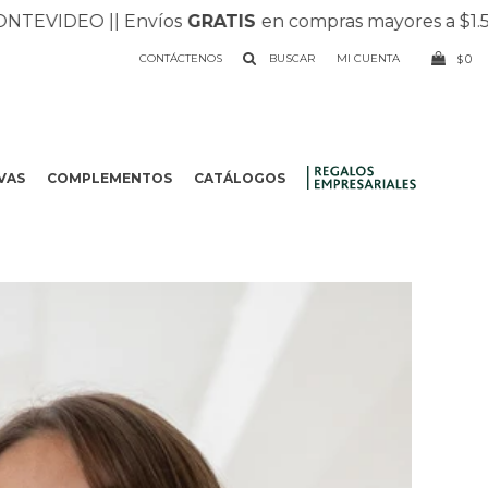
DEO |
| Envíos
GRATIS
en compras mayores a $1.500 |
| R
CONTÁCTENOS
0
$
VAS
COMPLEMENTOS
CATÁLOGOS
.