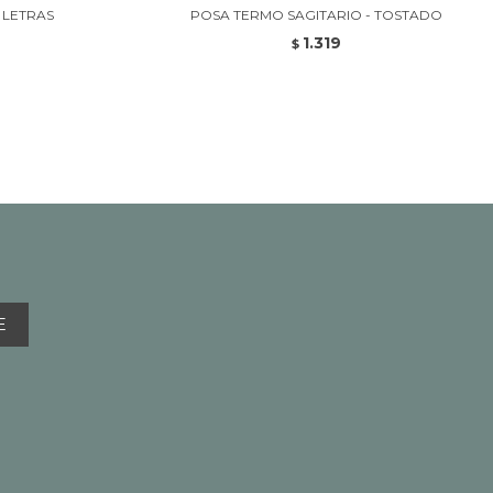
 LETRAS
POSA TERMO SAGITARIO - TOSTADO
1.319
$
E