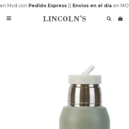
n Mvd con
Pedido Express
|
|
Envíos en el día
en MON
