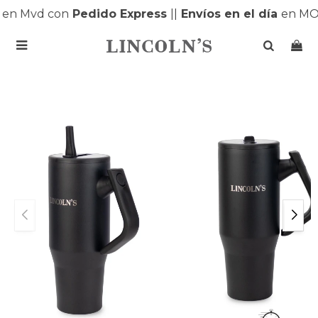
en Mvd con
Pedido Express
|
|
Envíos en el día
en MON
