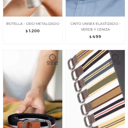
BOTELLA - ORO METALIZADO
CINTO UNISEX ELASTIZADO -
VERDE Y CENIZA
1.200
$
499
$