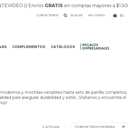
VIDEO |
| Envíos
GRATIS
en compras mayores a $1.500 |
CONTÁCTENOS
0
$
VAS
COMPLEMENTOS
CATÁLOGOS
.
odernos y mochilas versátiles hasta sets de parrilla completos,
dad para asegurar durabilidad y estilo. ¡Visítanos y encuentra el
hoy!
2 artículos
Recomendados