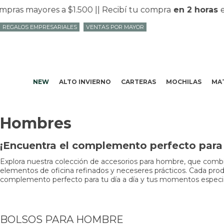
as mayores a $1.500 |
| Recibí tu compra
en 2 horas
en 
REGALOS EMPRESARIALES
VENTAS POR MAYOR
NEW
ALTO INVIERNO
CARTERAS
MOCHILAS
MAT
Hombres
¡Encuentra el complemento perfecto para t
Explora nuestra colección de accesorios para hombre, que combin
elementos de oficina refinados y neceseres prácticos. Cada produc
complemento perfecto para tu día a día y tus momentos especiale
BOLSOS PARA HOMBRE