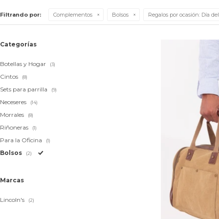
Filtrando por:
Complementos
Bolsos
Regalos por ocasión:
Día del
Categorías
Botellas y Hogar
(3)
Cintos
(8)
Sets para parrilla
(9)
Neceseres
(14)
Morrales
(8)
Riñoneras
(1)
Para la Oficina
(1)
Bolsos
(2)
Marcas
Lincoln's
(2)