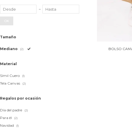
OK
Tamaño
Mediano
BOLSO CANV
(2)
Material
Símil Cuero
(1)
Tela Canvas
(2)
Regalos por ocasión
Día del padre
(2)
Para él
(2)
Navidad
(1)