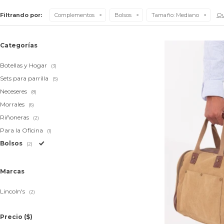
Qu
Filtrando por:
Complementos
Bolsos
Tamaño:
Mediano
Categorías
Botellas y Hogar
(3)
Sets para parrilla
(5)
Neceseres
(8)
Morrales
(6)
Riñoneras
(2)
Para la Oficina
(1)
Bolsos
(2)
Marcas
Lincoln's
(2)
Precio
($)