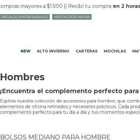
pras mayores a $1.500 |
| Recibí tu compra
en 2 horas
en
REGALOS EMPRESARIALES
VENTAS POR MAYOR
NEW
ALTO INVIERNO
CARTERAS
MOCHILAS
MAT
Hombres
¡Encuentra el complemento perfecto para t
Explora nuestra colección de accesorios para hombre, que combin
elementos de oficina refinados y neceseres prácticos. Cada produc
complemento perfecto para tu día a día y tus momentos especiale
BOLSOS MEDIANO PARA HOMBRE