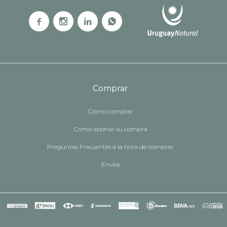




Comprar
Cómo comprar
Cómo abonar su compra
Preguntas Frecuentes a la hora de comprar
Envíos