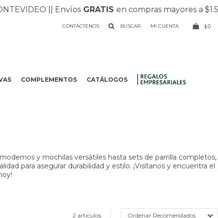
EVIDEO |
| Envíos
GRATIS
en compras mayores a $1.500 
CONTÁCTENOS
0
$
VAS
COMPLEMENTOS
CATÁLOGOS
.
odernos y mochilas versátiles hasta sets de parrilla completos,
dad para asegurar durabilidad y estilo. ¡Visítanos y encuentra el
hoy!
2 artículos
Recomendados