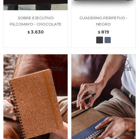
SOBRE EJECUTIVO
CUADERNO PERPETUO -
PILCOMAYO - CHOCOLATE
NEGRO
3.630
819
$
$