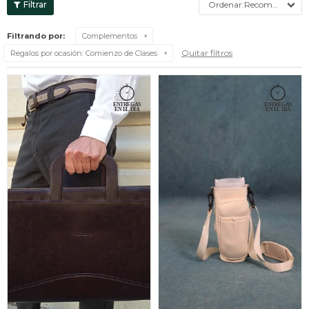
Recomendados
Filtrando por:
Complementos
Quitar filtros
Regalos por ocasión:
Comienzo de Clases