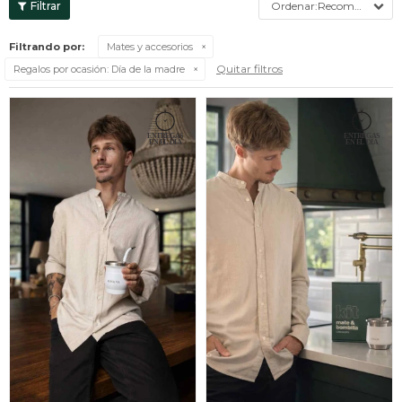
Recomendados
Filtrando por:
Mates y accesorios
Quitar filtros
Regalos por ocasión:
Día de la madre