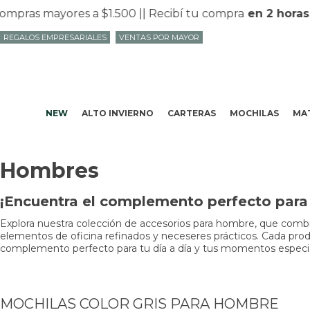
as mayores a $1.500 |
| Recibí tu compra
en 2 horas
en 
REGALOS EMPRESARIALES
VENTAS POR MAYOR
NEW
ALTO INVIERNO
CARTERAS
MOCHILAS
MAT
Hombres
¡Encuentra el complemento perfecto para t
Explora nuestra colección de accesorios para hombre, que combin
elementos de oficina refinados y neceseres prácticos. Cada produc
complemento perfecto para tu día a día y tus momentos especiale
MOCHILAS COLOR GRIS PARA HOMBRE