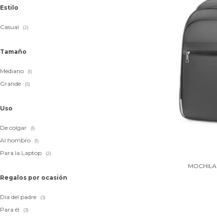
Estilo
Casual
(2)
Tamaño
Mediano
(1)
Grande
(5)
Uso
De colgar
(1)
Al hombro
(1)
Para la Laptop
(2)
MOCHILA 
Regalos por ocasión
Día del padre
(3)
Para él
(3)