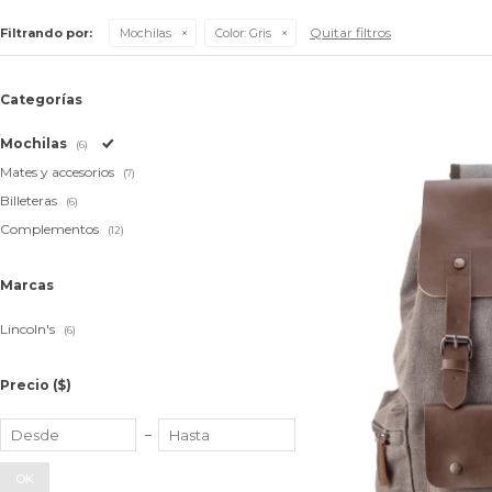
Quitar filtros
Filtrando por:
Mochilas
Color:
Gris
Categorías
Mochilas
(6)
Mates y accesorios
(7)
Billeteras
(6)
Complementos
(12)
Marcas
Lincoln's
(6)
Precio
($)
OK