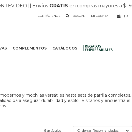
VIDEO |
| Envíos
GRATIS
en compras mayores a $1.500 |
CONTÁCTENOS
0
$
VAS
COMPLEMENTOS
CATÁLOGOS
.
odernos y mochilas versátiles hasta sets de parrilla completos,
dad para asegurar durabilidad y estilo. ¡Visítanos y encuentra el
hoy!
6 artículos
Recomendados