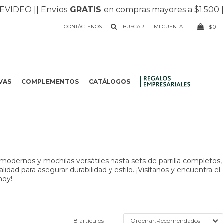
 |
| Envíos
GRATIS
en compras mayores a $1.500 |
| Reci
CONTÁCTENOS
0
$
VAS
COMPLEMENTOS
CATÁLOGOS
.
odernos y mochilas versátiles hasta sets de parrilla completos,
dad para asegurar durabilidad y estilo. ¡Visítanos y encuentra el
hoy!
18 artículos
Recomendados