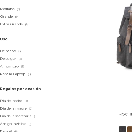
Mediano
(3)
Grande
(14)
Extra Grande
(1)
Uso
De mano
(3)
De colgar
(3)
Al hombro
(5)
Para la Laptop
(6)
Regalos por ocasión
Día del padre
(10)
Día de la madre
(2)
MOCHIL
Día de la secretaria
(1)
Amigo invisible
(1)
Para él
(11)