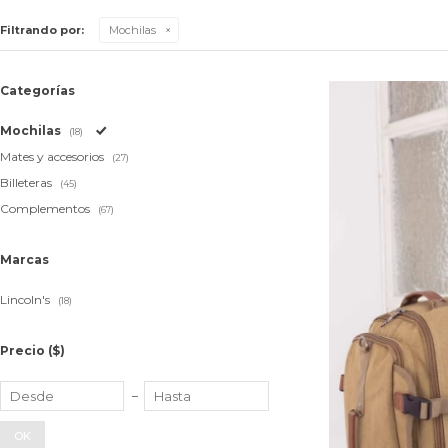
Filtrando por:
Mochilas
Categorías
Mochilas
(18)
Mates y accesorios
(27)
Billeteras
(45)
Complementos
(67)
Marcas
Lincoln's
(18)
Precio
($)
OK