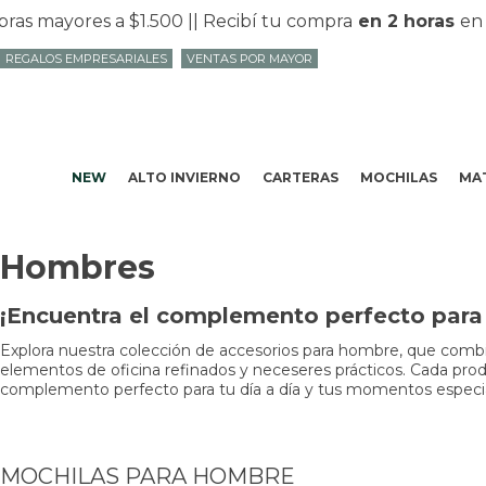
ores a $1.500 |
| Recibí tu compra
en 2 horas
en Mvd c
REGALOS EMPRESARIALES
VENTAS POR MAYOR
NEW
ALTO INVIERNO
CARTERAS
MOCHILAS
MAT
Hombres
¡Encuentra el complemento perfecto para t
Explora nuestra colección de accesorios para hombre, que combin
elementos de oficina refinados y neceseres prácticos. Cada produc
complemento perfecto para tu día a día y tus momentos especiale
MOCHILAS PARA HOMBRE