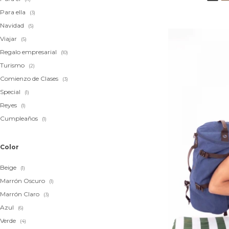
Para ella
(3)
Navidad
(5)
Viajar
(5)
Regalo empresarial
(10)
Turismo
(2)
Comienzo de Clases
(3)
Special
(1)
Reyes
(1)
Cumpleaños
(1)
Color
Beige
(1)
Marrón Oscuro
(1)
Marrón Claro
(3)
Azul
(6)
Verde
(4)