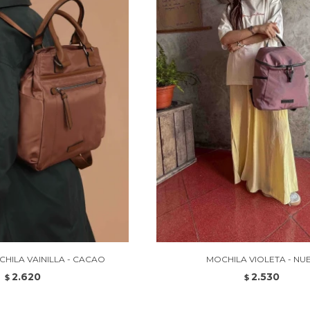
HILA VAINILLA - CACAO
MOCHILA VIOLETA - NU
2.620
2.530
$
$