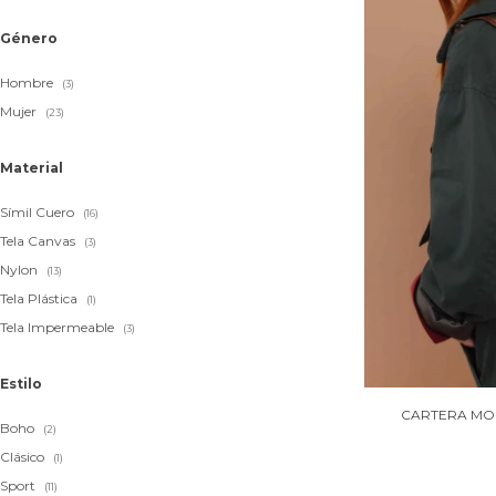
Género
Hombre
(3)
Mujer
(23)
Material
Símil Cuero
(16)
Tela Canvas
(3)
Nylon
(13)
Tela Plástica
(1)
Tela Impermeable
(3)
Estilo
CARTERA MOC
Boho
(2)
Clásico
(1)
Sport
(11)