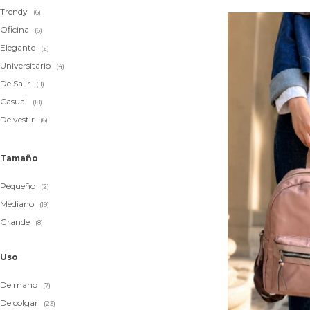
Trendy
(6)
Oficina
(6)
Elegante
(2)
Universitario
(4)
De Salir
(11)
Casual
(18)
De vestir
(6)
Tamaño
Pequeño
(2)
Mediano
(19)
Grande
(8)
Uso
De mano
(7)
De colgar
(23)