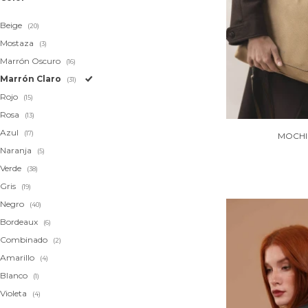
Beige
(20)
Mostaza
(3)
Marrón Oscuro
(16)
Marrón Claro
(31)
Rojo
(15)
Rosa
(13)
Azul
(17)
MOCHI
Naranja
(5)
Verde
(38)
Gris
(19)
Negro
(40)
Bordeaux
(6)
Combinado
(2)
Amarillo
(4)
Blanco
(1)
Violeta
(4)