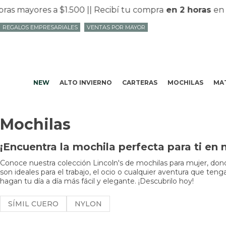
ores a $1.500 |
| Recibí tu compra
en 2 horas
en Mvd c
REGALOS EMPRESARIALES
VENTAS POR MAYOR
NEW
ALTO INVIERNO
CARTERAS
MOCHILAS
MAT
Mochilas
¡Encuentra la mochila perfecta para ti en 
Conoce nuestra colección Lincoln's de mochilas para mujer, donde
son ideales para el trabajo, el ocio o cualquier aventura que t
hagan tu día a día más fácil y elegante. ¡Descubrilo hoy!
SÍMIL CUERO
NYLON