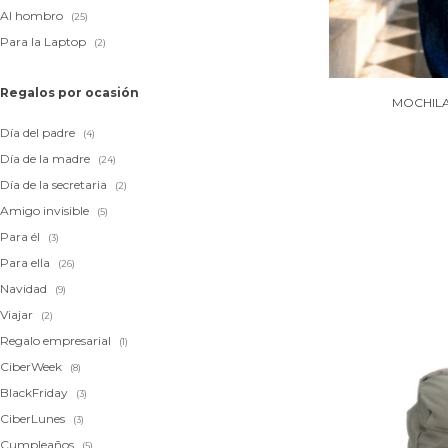
Al hombro
(25)
Para la Laptop
(2)
Regalos por ocasión
MOCHILA
Día del padre
(4)
Día de la madre
(24)
Día de la secretaria
(2)
Amigo invisible
(5)
Para él
(3)
Para ella
(26)
Navidad
(9)
Viajar
(2)
Regalo empresarial
(1)
CiberWeek
(8)
BlackFriday
(3)
CiberLunes
(3)
Cumpleaños
(5)