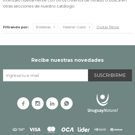
Inténtalo nuevamente con otros criterios de filtrado o busca en
otras secciones de nuestro catálogo.
Quitar filtros
Filtrando por:
Billeteras
Material:
Cuero
Recibe nuestras novedades
SUSCRIBIRME



