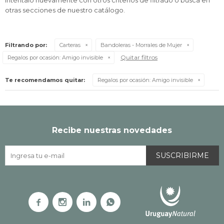
Inténtalo nuevamente con otros criterios de filtrado o busca en
otras secciones de nuestro catálogo.
Filtrando por:
Carteras
Bandoleras - Morrales de Mujer
Quitar filtros
Regalos por ocasión:
Amigo invisible
Te recomendamos quitar:
Regalos por ocasión:
Amigo invisible
Recibe nuestras novedades
SUSCRIBIRME



