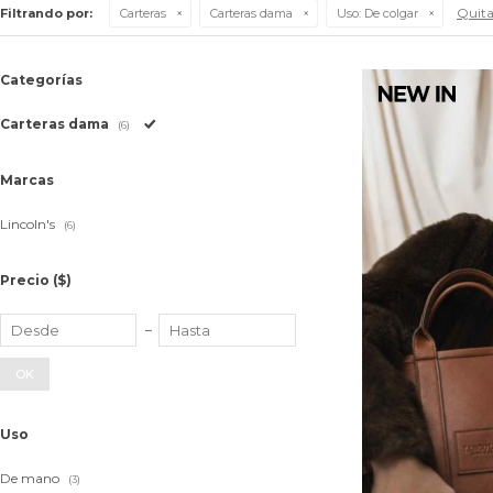
Quitar
Filtrando por:
Carteras
Carteras dama
Uso:
De colgar
Categorías
Carteras dama
(6)
Marcas
Lincoln's
(6)
Precio
($)
OK
Uso
De mano
(3)