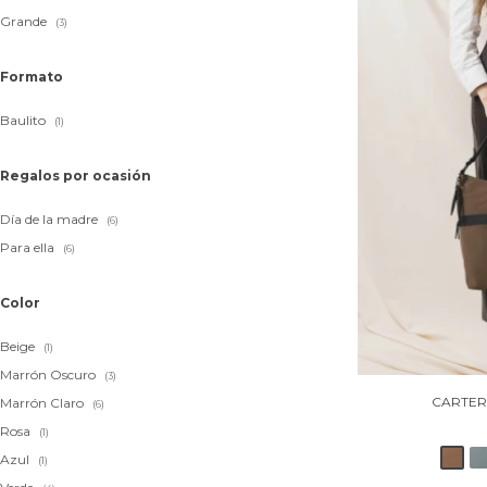
Grande
(3)
Formato
Baulito
(1)
Regalos por ocasión
Día de la madre
(6)
Para ella
(6)
Color
Beige
(1)
Marrón Oscuro
(3)
CARTER
Marrón Claro
(6)
Rosa
(1)
Azul
(1)