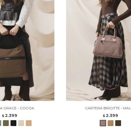
A GRACE - COCOA
CARTERA BRIGITTE - MA
2.399
2.399
$
$