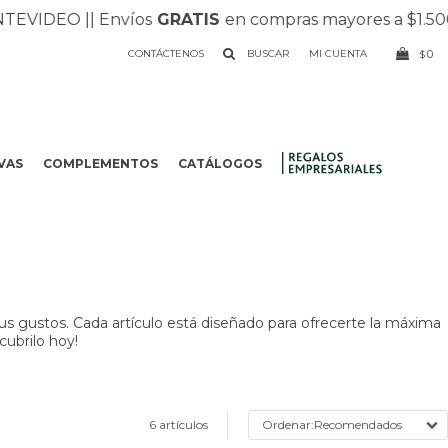
IDEO |
| Envíos
GRATIS
en compras mayores a $1.500 |
| 
CONTÁCTENOS
0
$
VAS
COMPLEMENTOS
CATÁLOGOS
.
us gustos. Cada artículo está diseñado para ofrecerte la máxima
cubrilo hoy!
6 artículos
Recomendados