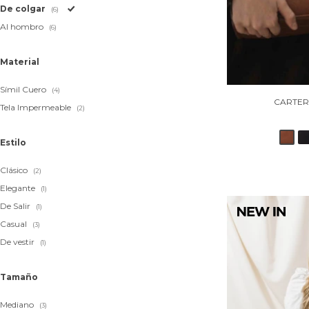
De colgar
(6)
Al hombro
(6)
Material
Símil Cuero
(4)
CARTER
Tela Impermeable
(2)
Estilo
Clásico
(2)
Elegante
(1)
De Salir
(1)
Casual
(3)
De vestir
(1)
Tamaño
Mediano
(3)