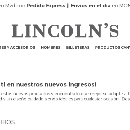
vd con
Pedido Express
|
|
Envíos en el día
en MONTEV
ES Y ACCESORIOS
HOMBRES
BILLETERAS
PRODUCTOS CAN
ti en nuestros nuevos ingresos!
r estos nuevos productos y encuentra lo que mejor se adapte a t
dad y un diseño cuidado siendo ideales para cualquier ocasión. ¡Des
IBOS