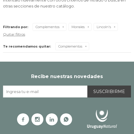
Inténtalo nuevamente con otros criterios de filtrado o busca en
otras secciones de nuestro catálogo.
Filtrando por:
Complementos
Morrales
Lincoln's
Quitar filtros
Te recomendamos quitar:
Complementos
Recibe nuestras novedades
SUSCRIBIRME



