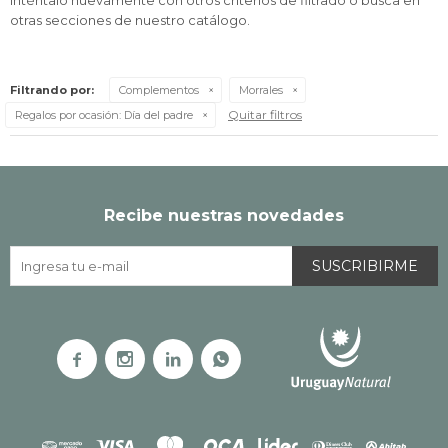
Inténtalo nuevamente con otros criterios de filtrado o busca en
otras secciones de nuestro catálogo.
Filtrando por:
Complementos
Morrales
Quitar filtros
Regalos por ocasión:
Día del padre
Recibe nuestras novedades
SUSCRIBIRME



