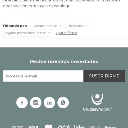
Inténtalo nuevamente con otros criterios de filtrado o busca en
otras secciones de nuestro catálogo.
Filtrando por:
Complementos
Neceseres
Quitar filtros
Regalos por ocasión:
Para él
Recibe nuestras novedades
SUSCRIBIRME



