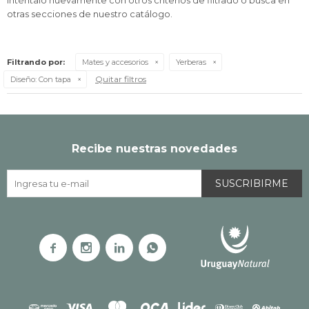
Inténtalo nuevamente con otros criterios de filtrado o busca en
otras secciones de nuestro catálogo.
Filtrando por:
Mates y accesorios
Yerberas
Quitar filtros
Diseño:
Con tapa
Recibe nuestras novedades
SUSCRIBIRME



