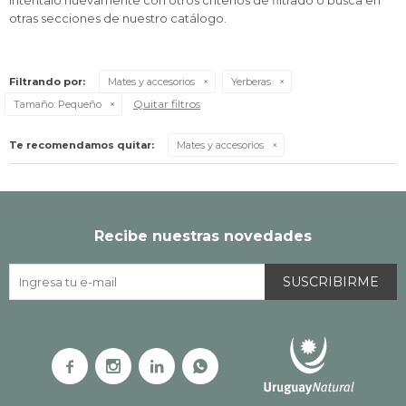
Inténtalo nuevamente con otros criterios de filtrado o busca en
otras secciones de nuestro catálogo.
Filtrando por:
Mates y accesorios
Yerberas
Quitar filtros
Tamaño:
Pequeño
Te recomendamos quitar:
Mates y accesorios
Recibe nuestras novedades
SUSCRIBIRME



