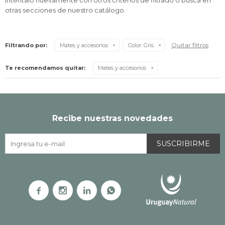
Inténtalo nuevamente con otros criterios de filtrado o busca en
otras secciones de nuestro catálogo.
Quitar filtros
Filtrando por:
Mates y accesorios
Color:
Gris
Te recomendamos quitar:
Mates y accesorios
Recibe nuestras novedades
SUSCRIBIRME



