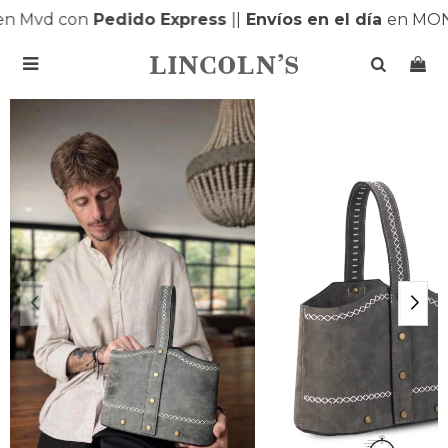
n Mvd con
Pedido Express
|
|
Envíos en el día
en MONT
