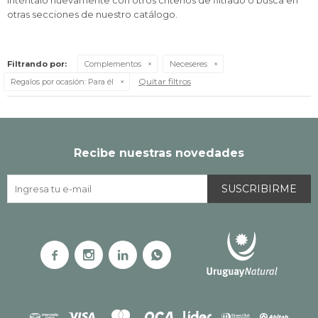
Inténtalo nuevamente con otros criterios de filtrado o busca en
otras secciones de nuestro catálogo.
Filtrando por:
Complementos
Neceseres
Quitar filtros
Regalos por ocasión:
Para él
Recibe nuestras novedades
SUSCRIBIRME



