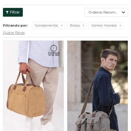
Recomendados
Filtrando por:
Complementos
Bolsos
Género:
Hombre
Quitar filtros