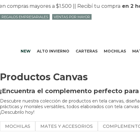
compras mayores a $1.500 |
| Recibí tu compra
en 2 hor
REGALOS EMPRESARIALES
VENTAS POR MAYOR
NEW
ALTO INVIERNO
CARTERAS
MOCHILAS
MAT
Productos Canvas
¡Encuentra el complemento perfecto para 
Descubre nuestra colección de productos en tela canvas, diseñad
prácticas y morrales versátiles, todos elaborados con tela canvas
¡Descubrilo hoy!
MOCHILAS
MATES Y ACCESORIOS
COMPLEMENT