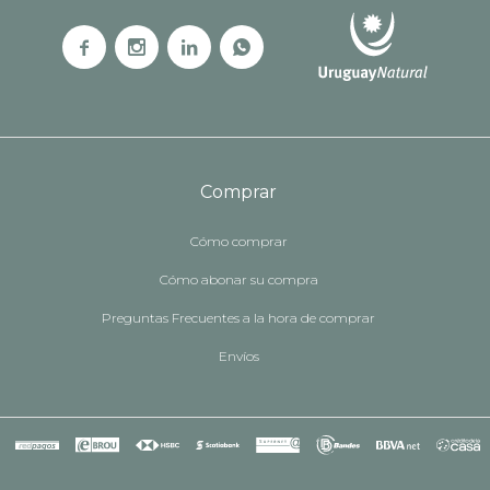




Comprar
Cómo comprar
Cómo abonar su compra
Preguntas Frecuentes a la hora de comprar
Envíos