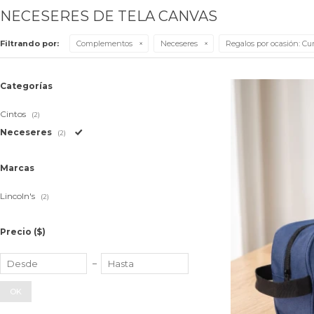
NECESERES DE TELA CANVAS
Filtrando por:
Complementos
Neceseres
Regalos por ocasión:
Cu
Categorías
Cintos
(2)
Neceseres
(2)
Marcas
Lincoln's
(2)
Precio
($)
OK