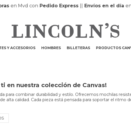
as
en Mvd con
Pedido Express
|
|
Envíos en el día
en M
ES Y ACCESORIOS
HOMBRES
BILLETERAS
PRODUCTOS CAN
ti en nuestra colección de Canvas!
a para combinar durabilidad y estilo. Ofrecemos mochilas resist
 de alta calidad. Cada pieza está pensada para soportar el ritmo d
OS