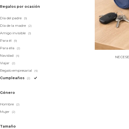
Regalos por ocasión
Día del padre
(9)
Día de la madre
(2)
Amigo invisible
(3)
Para él
(9)
Para ella
(2)
Navidad
(4)
NECESE
Viajar
(2)
Regalo empresarial
(4)
Cumpleaños
(2)
Género
Hombre
(2)
Mujer
(2)
Tamaño