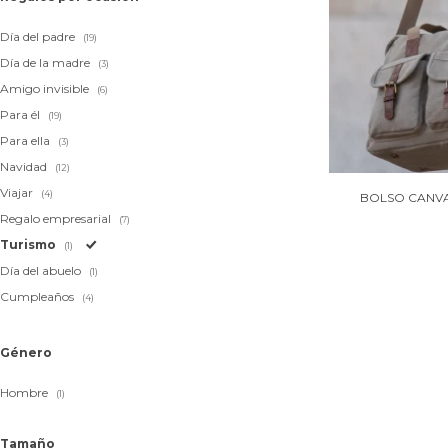
Día del padre
(19)
Día de la madre
(3)
Amigo invisible
(6)
Para él
(19)
Para ella
(3)
Navidad
(12)
Viajar
(4)
BOLSO CANVA
Regalo empresarial
(7)
Turismo
(1)
Día del abuelo
(1)
Cumpleaños
(4)
Género
Hombre
(1)
Tamaño