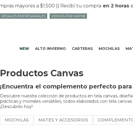
as mayores a $1.500 |
| Recibí tu compra
en 2 horas
en 
REGALOS EMPRESARIALES
VENTAS POR MAYOR
NEW
ALTO INVIERNO
CARTERAS
MOCHILAS
MAT
Productos Canvas
¡Encuentra el complemento perfecto para 
Descubre nuestra colección de productos en tela canvas, diseñad
prácticas y morrales versátiles, todos elaborados con tela canvas
¡Descubrilo hoy!
MOCHILAS
MATES Y ACCESORIOS
COMPLEMENT