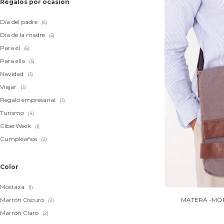
Regalos por ocasión
Día del padre
(6)
Día de la madre
(5)
Para él
(6)
Para ella
(5)
Navidad
(3)
Viajar
(3)
Regalo empresarial
(3)
Turismo
(4)
CiberWeek
(1)
Cumpleaños
(2)
Color
Mostaza
(1)
MATERA -MOR
Marrón Oscuro
(2)
Marrón Claro
(2)