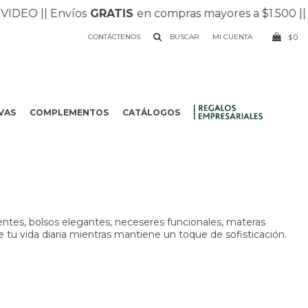
O |
| Envíos
GRATIS
en compras mayores a $1.500 |
| Rec
CONTÁCTENOS
0
$
VAS
COMPLEMENTOS
CATÁLOGOS
.
entes, bolsos elegantes, neceseres funcionales, materas
e tu vida diaria mientras mantiene un toque de sofisticación.