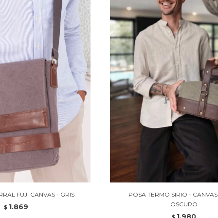
RAL FUJI CANVAS - GRIS
POSA TERMO SIRIO - CANVA
OSCURO
1.869
$
1.980
$