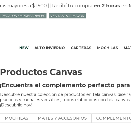
yores a $1.500 |
| Recibí tu compra
en 2 horas
en Mvd 
REGALOS EMPRESARIALES
VENTAS POR MAYOR
NEW
ALTO INVIERNO
CARTERAS
MOCHILAS
MAT
Productos Canvas
¡Encuentra el complemento perfecto para 
Descubre nuestra colección de productos en tela canvas, diseñad
prácticas y morrales versátiles, todos elaborados con tela canvas
¡Descubrilo hoy!
MOCHILAS
MATES Y ACCESORIOS
COMPLEMENT