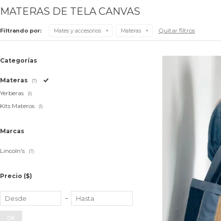
MATERAS DE TELA CANVAS
Quitar filtros
Filtrando por:
Mates y accesorios
Materas
Categorías
Materas
(7)
Yerberas
(1)
Kits Materos
(1)
Marcas
Lincoln's
(7)
Precio
($)
OK