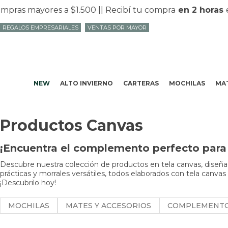
ras mayores a $1.500 |
| Recibí tu compra
en 2 horas
en
REGALOS EMPRESARIALES
VENTAS POR MAYOR
NEW
ALTO INVIERNO
CARTERAS
MOCHILAS
MAT
Productos Canvas
¡Encuentra el complemento perfecto para 
Descubre nuestra colección de productos en tela canvas, diseñad
prácticas y morrales versátiles, todos elaborados con tela canvas
¡Descubrilo hoy!
MOCHILAS
MATES Y ACCESORIOS
COMPLEMENT