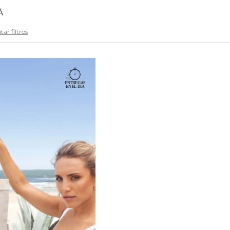
A
tar filtros