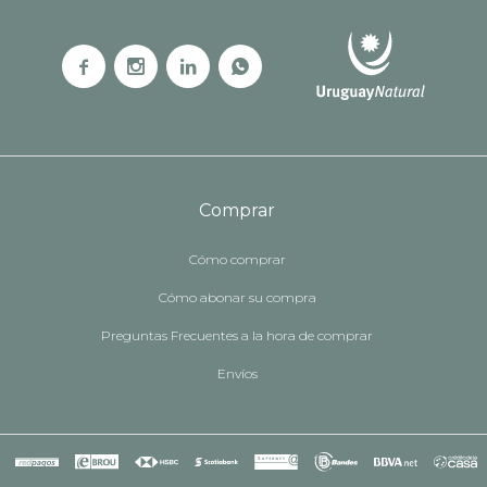




Comprar
Cómo comprar
Cómo abonar su compra
Preguntas Frecuentes a la hora de comprar
Envíos