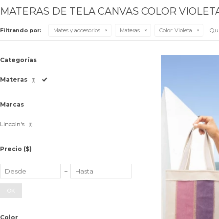
MATERAS DE TELA CANVAS COLOR VIOLET
Qui
Filtrando por:
Mates y accesorios
Materas
Color:
Violeta
Categorías
Materas
(1)
Marcas
Lincoln's
(1)
Precio
($)
OK
Color