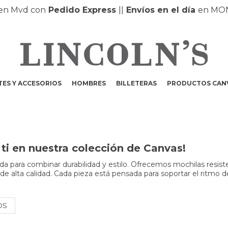
 Mvd con
Pedido Express
|
|
Envíos en el día
en MONT
ES Y ACCESORIOS
HOMBRES
BILLETERAS
PRODUCTOS CAN
ti en nuestra colección de Canvas!
a para combinar durabilidad y estilo. Ofrecemos mochilas resist
 de alta calidad. Cada pieza está pensada para soportar el ritmo d
OS