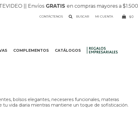
VIDEO |
| Envíos
GRATIS
en compras mayores a $1.500 |
|
CONTÁCTENOS
0
$
VAS
COMPLEMENTOS
CATÁLOGOS
.
entes, bolsos elegantes, neceseres funcionales, materas
e tu vida diaria mientras mantiene un toque de sofisticación.