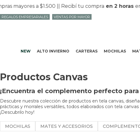
as mayores a $1.500 |
| Recibí tu compra
en 2 horas
en 
REGALOS EMPRESARIALES
VENTAS POR MAYOR
NEW
ALTO INVIERNO
CARTERAS
MOCHILAS
MAT
Productos Canvas
¡Encuentra el complemento perfecto para 
Descubre nuestra colección de productos en tela canvas, diseñad
prácticas y morrales versátiles, todos elaborados con tela canvas
¡Descubrilo hoy!
MOCHILAS
MATES Y ACCESORIOS
COMPLEMENT