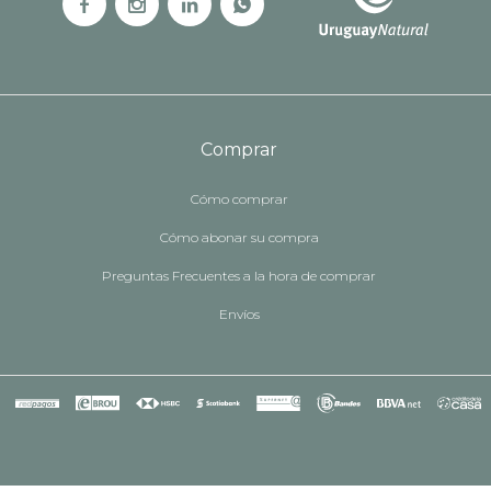




Comprar
Cómo comprar
Cómo abonar su compra
Preguntas Frecuentes a la hora de comprar
Envíos