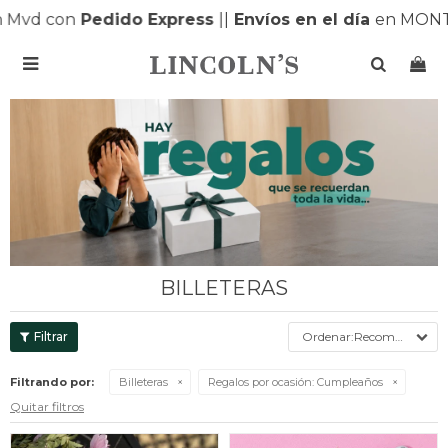
vd con
Pedido Express
|
|
Envíos en el día
en MONTEV

BILLETERAS
Recomendados
Filtrando por:
Billeteras
Regalos por ocasión:
Cumpleaños
Quitar filtros