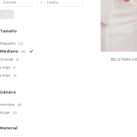
OK
Tamaño
Pequeño
(25)
Mediano
(30)
Grande
BILLETERA D
(3)
Largo
(1)
Larga
(4)
Género
Hombre
(18)
Mujer
(12)
Material