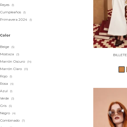
Reyes
(1)
Cumpleaños
(1)
Primavera 2024
(1)
Color
Beige
(5)
Mostaza
(3)
BILLET
Marrón Oscuro
(14)
Marrón Claro
(13)
Rojo
(1)
Rosa
(4)
Azul
(1)
Verde
(3)
Gris
(5)
Negro
(4)
Combinado
(7)