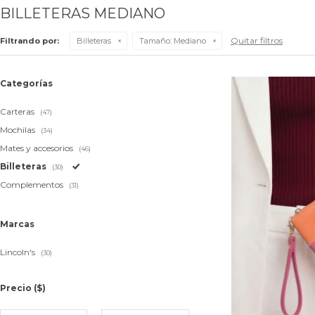
BILLETERAS MEDIANO
Quitar filtros
Filtrando por:
Billeteras
Tamaño:
Mediano
Categorías
Carteras
(47)
Mochilas
(34)
Mates y accesorios
(46)
Billeteras
(30)
Complementos
(31)
Marcas
Lincoln's
(30)
Precio
($)