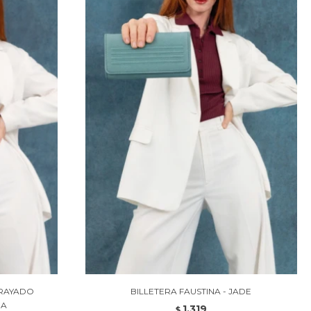
 RAYADO
BILLETERA FAUSTINA - JADE
NA
1.319
$