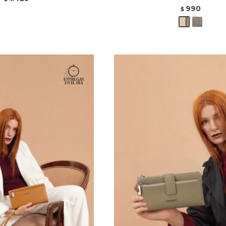
990
$