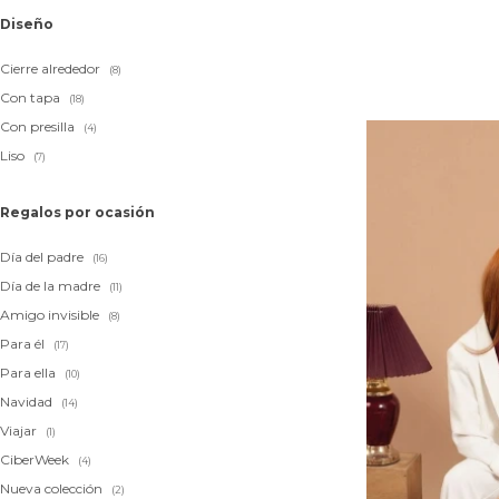
Diseño
Cierre alrededor
(8)
Con tapa
(18)
Con presilla
(4)
Liso
(7)
Regalos por ocasión
Día del padre
(16)
Día de la madre
(11)
Amigo invisible
(8)
Para él
(17)
Para ella
(10)
Navidad
(14)
Viajar
(1)
CiberWeek
(4)
Nueva colección
(2)