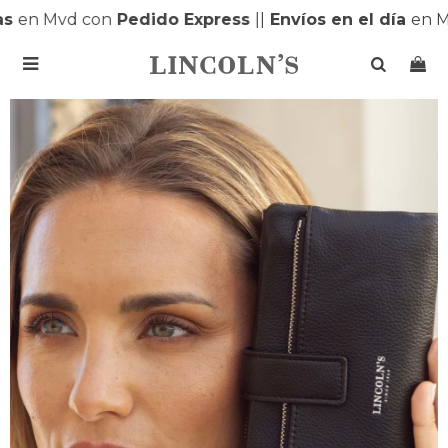
en Mvd con
Pedido Express
|
|
Envíos en el día
en MO
