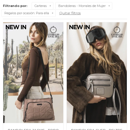
Filtrando por:
Carteras
Bandoleras - Morrales de Mujer
Quitar filtros
Regalos por ocasión:
Para ella