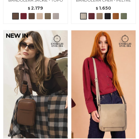
BANDOLERA JACKIE - TOPO
BANDOLERA CHER - PELTRE
2.179
1.650
$
$